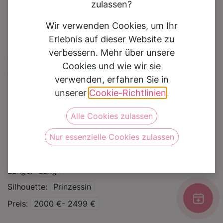
zulassen?
Wir verwenden Cookies, um Ihr
Erlebnis auf dieser Website zu
verbessern. Mehr über unsere
Brautkleid 3532
Cookies und wie wir sie
verwenden, erfahren Sie in
Auf die Wunschliste
unserer
Cookie-Richtlinien
.
Alle Cookies zulassen
Kategorie
Brautkleider
Nur essenzielle Cookies zulassen
Marke
Monica Loretti
Farbe
Nude/Ivory
Länge
Lang
Silhouette
Prinzessin
Preis
2000 €- 2499 €