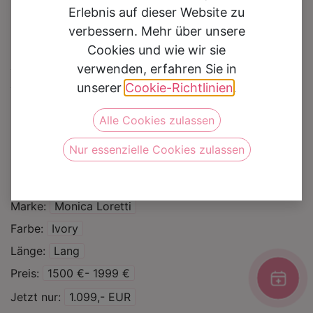
Erlebnis auf dieser Website zu
verbessern. Mehr über unsere
Cookies und wie wir sie
Brautkleid Nika+Ruffles
verwenden, erfahren Sie in
unserer
Cookie-Richtlinien
.
Auf die Wunschliste
Alle Cookies zulassen
Nur essenzielle Cookies zulassen
Silhouette
A Linie
Prinzessin
Kategorie
Brautkleider
Sale %
Marke
Monica Loretti
Farbe
Ivory
Länge
Lang
Preis
1500 €- 1999 €
Jetzt nur
1.099,- EUR