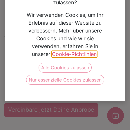
zulassen?
Wir verwenden Cookies, um Ihr
Erlebnis auf dieser Website zu
Herrengürtel 8-3125
verbessern. Mehr über unsere
Cookies und wie wir sie
Auf die Wunschliste
verwenden, erfahren Sie in
unserer
Cookie-Richtlinien
.
Kategorie
Zubehör
Alle Cookies zulassen
Marke
Manzetti
Nur essenzielle Cookies zulassen
Farbe
Blau
Vereinbare jetzt Deine Anprobe