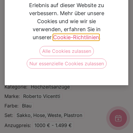
Erlebnis auf dieser Website zu
verbessern. Mehr über unsere
Cookies und wie wir sie
verwenden, erfahren Sie in
Hochzeitsanzug
unserer
Cookie-Richtlinien
.
1425300
Alle Cookies zulassen
Nur essenzielle Cookies zulassen
Auf die Wunschliste
Kategorie
Hochzeitsanzüge
Marke
Roberto Vicentti
Farbe
Blau
Set
Sakko, Hose, Weste, Plastron
Anzugpreis
1000 € - 1.499 €