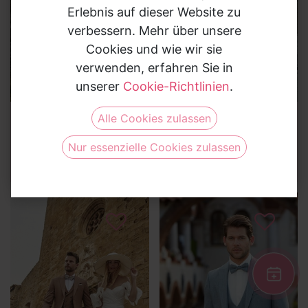
Gutscheine über 200 € und 100 €
für Deinen
Erlebnis auf dieser Website zu
Hochzeitsanzug.
verbessern. Mehr über unsere
Cookies und wie wir sie
Jetzt teilnehmen und Gewinnchance sichern.
verwenden, erfahren Sie in
unserer
Cookie-Richtlinien
.
Alle Cookies zulassen
Hochzeitsanzüge
Hochzeitsanzüge
Jetzt teilnehmen
Hochzeitsanzug
Hochzeitsanzug
Nur essenzielle Cookies zulassen
8125690
7625640