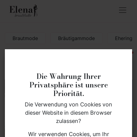
Brautmode
Bräutigammode
Eheringe
akt
×
Die Wahrung Ihrer
Privatsphäre ist unsere
Gewinne Deinen Hochzeitsanzug
Priorität.
Nimm jetzt am Gewinnspiel teil und sichere Dir die
Die Verwendung von Cookies von
Chance auf einen
Bräutigam-Anzug im Wert von
dieser Website in diesem Browser
bis zu 2.000 €
.
zulassen?
Zusätzlich verlosen wir
Wir verwenden Cookies, um Ihr