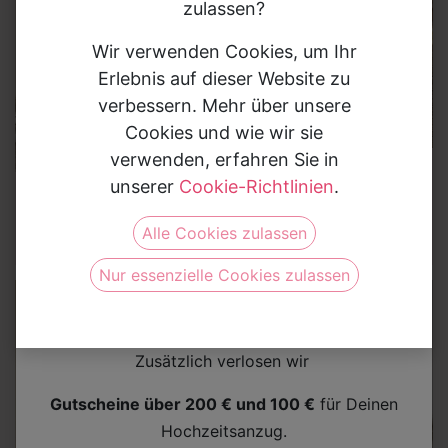
zulassen?
Wir verwenden Cookies, um Ihr
Erlebnis auf dieser Website zu
verbessern. Mehr über unsere
Cookies und wie wir sie
verwenden, erfahren Sie in
Brautkleider
unserer
Cookie-Richtlinien
.
Brautkleider
Brautkleid
Brautkleid 72031
72030
Gewinne Deinen Hochzeitsanzug
Alle Cookies zulassen
Nimm jetzt am Gewinnspiel teil und sichere Dir die
Nur essenzielle Cookies zulassen
Chance auf einen
Bräutigam-Anzug im Wert von
bis zu 2.000 €
.
Zusätzlich verlosen wir
Gutscheine über 200 € und 100 €
für Deinen
Hochzeitsanzug.