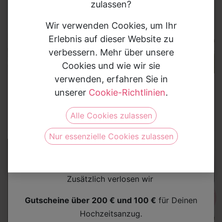
zulassen?
Wir verwenden Cookies, um Ihr
Erlebnis auf dieser Website zu
verbessern. Mehr über unsere
Cookies und wie wir sie
verwenden, erfahren Sie in
Brautkleider
Sale %
Brautkleider
Sale %
unserer
Cookie-Richtlinien
.
Brautkleid
Brautkleid
Celeste
Cabana
Gewinne Deinen Hochzeitsanzug
Alle Cookies zulassen
Nimm jetzt am Gewinnspiel teil und sichere Dir die
Nur essenzielle Cookies zulassen
Chance auf einen
Bräutigam-Anzug im Wert von
bis zu 2.000 €
.
Zusätzlich verlosen wir
Gutscheine über 200 € und 100 €
für Deinen
Hochzeitsanzug.