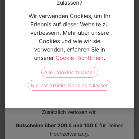
zulassen?
Wir verwenden Cookies, um Ihr
Erlebnis auf dieser Website zu
verbessern. Mehr über unsere
Cookies und wie wir sie
verwenden, erfahren Sie in
Brautkleider
Brautkleider
unserer
Cookie-Richtlinien
.
Brautkleid 3532
Brautkleid 8243
Gewinne Deinen Hochzeitsanzug
Alle Cookies zulassen
Nimm jetzt am Gewinnspiel teil und sichere Dir die
Nur essenzielle Cookies zulassen
Chance auf einen
Bräutigam-Anzug im Wert von
bis zu 2.000 €
.
Zusätzlich verlosen wir
Gutscheine über 200 € und 100 €
für Deinen
Hochzeitsanzug.