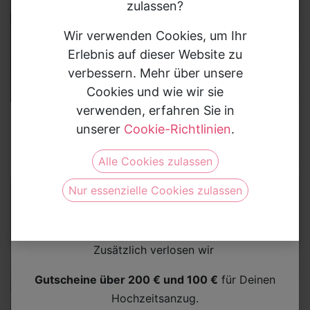
zulassen?
Wir verwenden Cookies, um Ihr
Erlebnis auf dieser Website zu
verbessern. Mehr über unsere
Cookies und wie wir sie
verwenden, erfahren Sie in
Brautkleider
Brautkleider
unserer
Cookie-Richtlinien
.
Brautkleid 72016
Brautkleid 72014
Gewinne Deinen Hochzeitsanzug
Alle Cookies zulassen
Nimm jetzt am Gewinnspiel teil und sichere Dir die
Nur essenzielle Cookies zulassen
Chance auf einen
Bräutigam-Anzug im Wert von
bis zu 2.000 €
.
Zusätzlich verlosen wir
Gutscheine über 200 € und 100 €
für Deinen
Hochzeitsanzug.