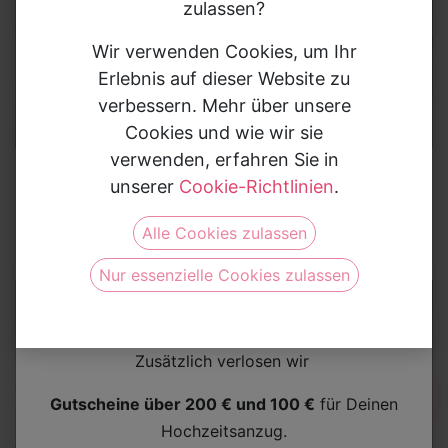
zulassen?
Wir verwenden Cookies, um Ihr
Erlebnis auf dieser Website zu
verbessern. Mehr über unsere
Cookies und wie wir sie
verwenden, erfahren Sie in
Brautkleider
Brautkleider
unserer
Cookie-Richtlinien
.
Brautkleid
Brautkleid
72029
72028
Gewinne Deinen Hochzeitsanzug
Alle Cookies zulassen
Nimm jetzt am Gewinnspiel teil und sichere Dir die
Nur essenzielle Cookies zulassen
Chance auf einen
Bräutigam-Anzug im Wert von
bis zu 2.000 €
.
Zusätzlich verlosen wir
Gutscheine über 200 € und 100 €
für Deinen
Hochzeitsanzug.