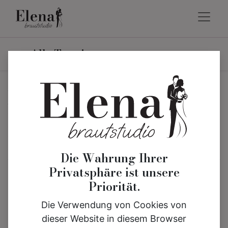
Alle Termine
Planen Sie
Queen
Elisabeth
Beratungstermin
Die Wahrung Ihrer
Privatsphäre ist unsere
Dein Weg zum Traumkleid beginnt hier!
Priorität.
Plane Deinen Besuch im Hochzeitshaus Elena
Die Verwendung von Cookies von
und erlebe eine liebevolle, persönliche
2-
dieser Website in diesem Browser