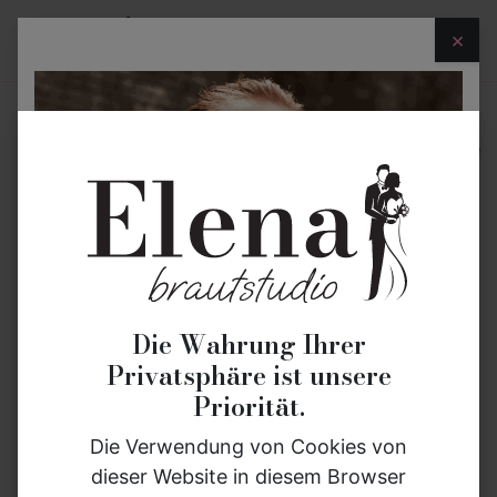
×
Brautkleider
Standesamtmode
Umsta
Curvy Brautkleider
Plus Size Traumkleider
Die Wahrung Ihrer
für deinen großen Tag
Privatsphäre ist unsere
Priorität.
Jede Braut ist einzigartig – und jede Figur
wunderschön. ✨
Die Verwendung von Cookies von
dieser Website in diesem Browser
Unsere
Curvy Brautkleider
sind speziell für