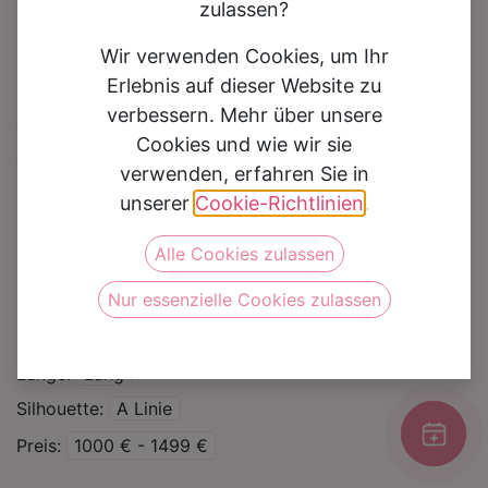
zulassen?
Wir verwenden Cookies, um Ihr
Erlebnis auf dieser Website zu
verbessern. Mehr über unsere
Brautkleid 1038
Cookies und wie wir sie
verwenden, erfahren Sie in
Auf die Wunschliste
unserer
Cookie-Richtlinien
.
Alle Cookies zulassen
Kategorie
Brautkleider
Curvy
Nur essenzielle Cookies zulassen
Marke
Angela Bianca
Farbe
Ivory
Länge
Lang
Silhouette
A Linie
Preis
1000 € - 1499 €