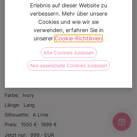
Erlebnis auf dieser Website zu
verbessern. Mehr über unsere
Cookies und wie wir sie
verwenden, erfahren Sie in
Brautkleid 20200TA
unserer
Cookie-Richtlinien
.
Alle Cookies zulassen
Auf die Wunschliste
Nur essenzielle Cookies zulassen
Kategorie
Brautkleider
Sale %
Marke
Amelie
Farbe
Ivory
Länge
Lang
Silhouette
A Linie
Preis
1500 €- 1999 €
Jetzt nur
999,- EUR