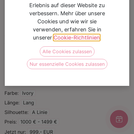
Erlebnis auf dieser Website zu
verbessern. Mehr über unsere
Cookies und wie wir sie
verwenden, erfahren Sie in
Brautkleid 2051
unserer
Cookie-Richtlinien
.
Alle Cookies zulassen
Auf die Wunschliste
Nur essenzielle Cookies zulassen
Kategorie
Brautkleider
Sale %
Marke
Lisa Donetti
Farbe
Ivory
Länge
Lang
Silhouette
A Linie
Preis
1000 € - 1499 €
Jetzt nur
999,- EUR