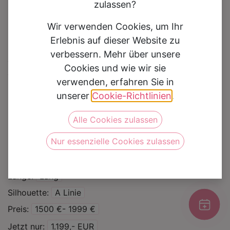
zulassen?
Wir verwenden Cookies, um Ihr
Erlebnis auf dieser Website zu
verbessern. Mehr über unsere
Brautkleid 30302
Cookies und wie wir sie
verwenden, erfahren Sie in
Auf die Wunschliste
unserer
Cookie-Richtlinien
.
Alle Cookies zulassen
Kategorie
Brautkleider
Sale %
Nur essenzielle Cookies zulassen
Marke
Novabella
Farbe
Ivory
Länge
Lang
Silhouette
A Linie
Preis
1500 €- 1999 €
Jetzt nur
1.199,- EUR