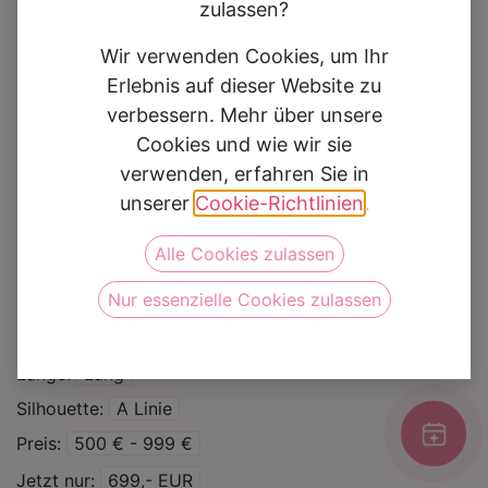
zulassen?
Wir verwenden Cookies, um Ihr
Erlebnis auf dieser Website zu
verbessern. Mehr über unsere
Brautkleid 70431
Cookies und wie wir sie
verwenden, erfahren Sie in
Auf die Wunschliste
unserer
Cookie-Richtlinien
.
Alle Cookies zulassen
Kategorie
Sale %
Nur essenzielle Cookies zulassen
Marke
Lisa Donetti
Farbe
Ivory
Länge
Lang
Silhouette
A Linie
Preis
500 € - 999 €
Jetzt nur
699,- EUR