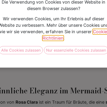
Die Verwendung von Cookies von dieser Website in
Preis
2500 € - 2999 €
diesem Browser zulassen?
Jetzt nur
2.199,- EUR
Wir verwenden Cookies, um Ihr Erlebnis auf dieser
Website zu verbessern. Mehr über unsere Cookies un
wie wir sie verwenden, erfahren Sie in unserer
Cookie
Vereinbare jetzt Deine Anprob
Richtlinien
.
Alle Cookies zulassen
Nur essenzielle Cookies zulassen
Sinnliche Eleganz im Mermaid-S
tion von
Rosa Clara
ist ein Traum für Bräute, die eine