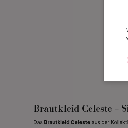
Brautkleid Celeste – 
Das
Brautkleid Celeste
aus der Kollek