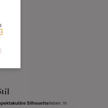
d
-
e
til
spektakuläre Silhouette
lieben. In