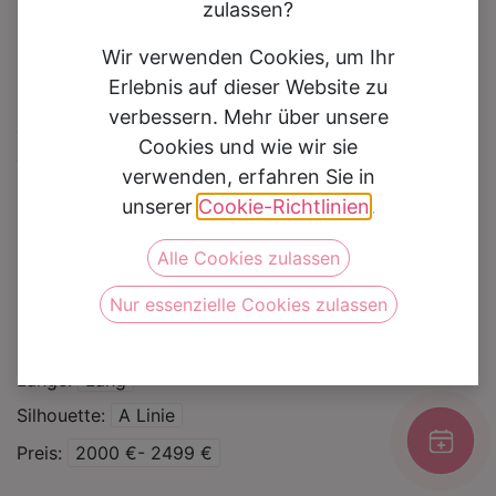
zulassen?
Wir verwenden Cookies, um Ihr
Erlebnis auf dieser Website zu
verbessern. Mehr über unsere
Brautkleid Giulia
Cookies und wie wir sie
verwenden, erfahren Sie in
Auf die Wunschliste
unserer
Cookie-Richtlinien
.
Alle Cookies zulassen
Kategorie
Brautkleider
Nur essenzielle Cookies zulassen
Marke
Etoile by Enzoani
Farbe
Ivory/Nude/Nude
Länge
Lang
Silhouette
A Linie
Preis
2000 €- 2499 €