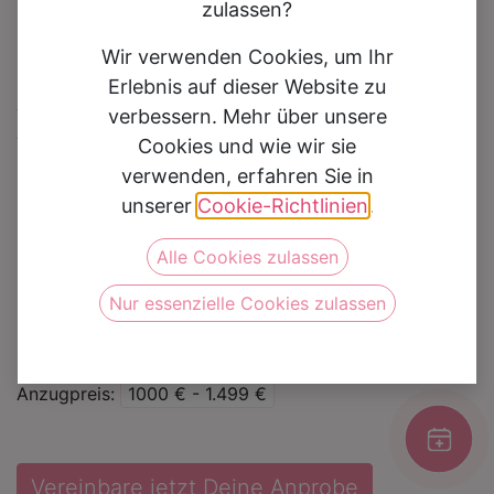
zulassen?
Wir verwenden Cookies, um Ihr
Erlebnis auf dieser Website zu
Hochzeitsanzug 2311310
verbessern. Mehr über unsere
Cookies und wie wir sie
Auf die Wunschliste
verwenden, erfahren Sie in
unserer
Cookie-Richtlinien
.
Kategorie
Hochzeitsanzüge
Alle Cookies zulassen
Marke
Immediate Fashion
Nur essenzielle Cookies zulassen
Farbe
Sand
Set
Sakko, Hose, Weste
Anzugpreis
1000 € - 1.499 €
Vereinbare jetzt Deine Anprobe