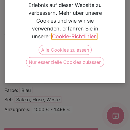
Erlebnis auf dieser Website zu
verbessern. Mehr über unsere
Cookies und wie wir sie
verwenden, erfahren Sie in
Hochzeitsanzug 3037
unserer
Cookie-Richtlinien
.
Alle Cookies zulassen
Auf die Wunschliste
Nur essenzielle Cookies zulassen
Kategorie
Hochzeitsanzüge
Marke
Masculini
Farbe
Blau
Set
Sakko, Hose, Weste
Anzugpreis
1000 € - 1.499 €