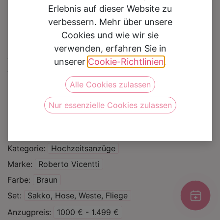
Erlebnis auf dieser Website zu
verbessern. Mehr über unsere
Cookies und wie wir sie
verwenden, erfahren Sie in
Hochzeitsanzug
unserer
Cookie-Richtlinien
.
7624780
Alle Cookies zulassen
Nur essenzielle Cookies zulassen
Auf die Wunschliste
Kategorie
Hochzeitsanzüge
Marke
Roberto Vicentti
Farbe
Braun
Set
Sakko, Hose, Weste, Fliege
Anzugpreis
1000 € - 1.499 €