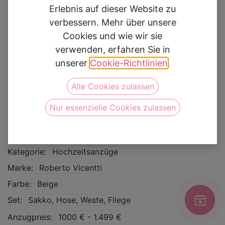
Erlebnis auf dieser Website zu
verbessern. Mehr über unsere
Cookies und wie wir sie
verwenden, erfahren Sie in
Hochzeitsanzug
unserer
Cookie-Richtlinien
.
8125690
Alle Cookies zulassen
Nur essenzielle Cookies zulassen
Auf die Wunschliste
Kategorie
Hochzeitsanzüge
Marke
Roberto Vicentti
Farbe
Beige
Set
Sakko, Hose, Weste, Fliege
Anzugpreis
1000 € - 1.499 €