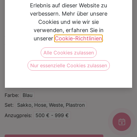
Erlebnis auf dieser Website zu
verbessern. Mehr über unsere
Cookies und wie wir sie
verwenden, erfahren Sie in
Hochzeitsanzug Eran
unserer
Cookie-Richtlinien
.
Alle Cookies zulassen
Auf die Wunschliste
Nur essenzielle Cookies zulassen
Kategorie
Hochzeitsanzüge
Marke
Benis
Farbe
Blau
Set
Sakko, Hose, Weste, Plastron
Anzugpreis
500 € - 999 €