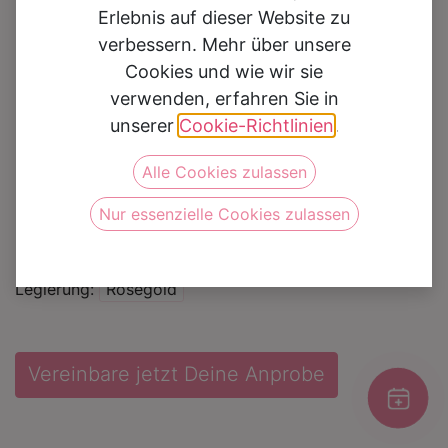
Erlebnis auf dieser Website zu
verbessern. Mehr über unsere
Cookies und wie wir sie
Trauringe 72-02006R
verwenden, erfahren Sie in
unserer
Cookie-Richtlinien
.
Auf die Wunschliste
Alle Cookies zulassen
Nur essenzielle Cookies zulassen
Kategorie
Eheringe
Marke
Rauschmayer
Legierung
Rosegold
Vereinbare jetzt Deine Anprobe