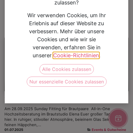
0
zulassen?
Expertenblog
Wir verwenden Cookies, um Ihr
Erlebnis auf dieser Website zu
verbessern. Mehr über unsere
Cookies und wie wir sie
verwenden, erfahren Sie in
unserer
Cookie-Richtlinien
.
Alle Cookies zulassen
Nur essenzielle Cookies zulassen
Andreas Steiger
Events
Am 28.09.2025 Sunday Fitting für Brautpaare ​ All-in-One
Hochzeitsberatung im Brautstudio Elena Euer großer Tag beginnt
hier. In ruhiger, stilvoller Atmosphäre, beieinem Glas Sekt und
feinen Häppchen,...
01.07.2025
Events & Gutscheine