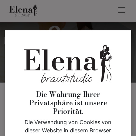
Neueste
Events
Blogs:
Die Wahrung Ihrer
Privatsphäre ist unsere
Alle
Priorität.
Für euren großen Tag
Die Verwendung von Cookies von
dieser Website in diesem Browser
Events & Gutscheine