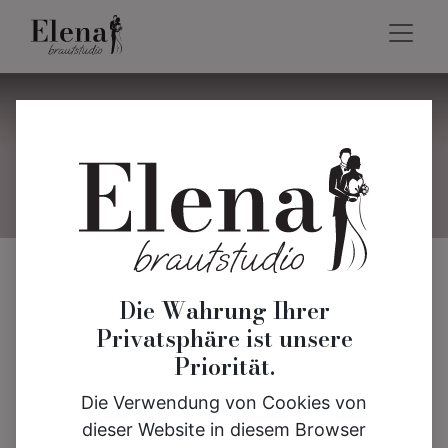
Events & Gutscheine
Blogs:
Die Wahrung Ihrer
Alle
Privatsphäre ist unsere
Für euren großen Tag
Priorität.
Events & Gutscheine
Die Verwendung von Cookies von
dieser Website in diesem Browser
Expertenblog