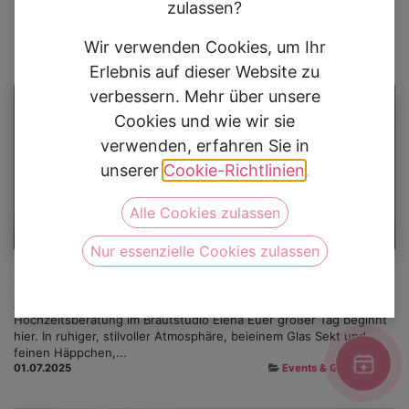
0
zulassen?
Wir verwenden Cookies, um Ihr
Erlebnis auf dieser Website zu
verbessern. Mehr über unsere
Cookies und wie wir sie
verwenden, erfahren Sie in
unserer
Cookie-Richtlinien
.
Alle Cookies zulassen
Andreas Steiger
Nur essenzielle Cookies zulassen
Events
Am 28.09.2025 Sunday Fitting für Brautpaare ​ All-in-One
Hochzeitsberatung im Brautstudio Elena Euer großer Tag beginnt
hier. In ruhiger, stilvoller Atmosphäre, beieinem Glas Sekt und
feinen Häppchen,...
01.07.2025
Events & Gutscheine