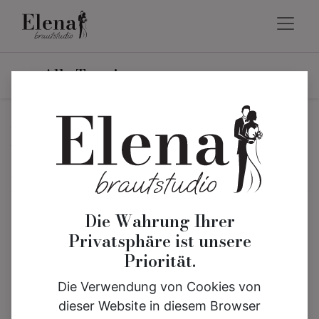
Alle Termine
Planen Sie
Trauringe
Beratungstermin
Die Wahrung Ihrer
Euer Weg zu den perfekten Trauringen
Privatsphäre ist unsere
beginnt hier!
Priorität.
Plant euren Termin im Brautstudio Elena und
Die Verwendung von Cookies von
erlebt eine liebevolle, exklusive Beratung in
dieser Website in diesem Browser
ruhiger Atmosphäre.