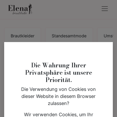
Brautkleider
Standesamtmode
Umsta
Curvy Brautkleider
Die Wahrung Ihrer
Plus Size Traumkleider
Privatsphäre ist unsere
Priorität.
für deinen großen Tag
Die Verwendung von Cookies von
dieser Website in diesem Browser
Jede Braut ist einzigartig – und jede Figur
zulassen?
wunderschön. ✨
Wir verwenden Cookies, um Ihr
Unsere
Curvy Brautkleider
sind speziell für