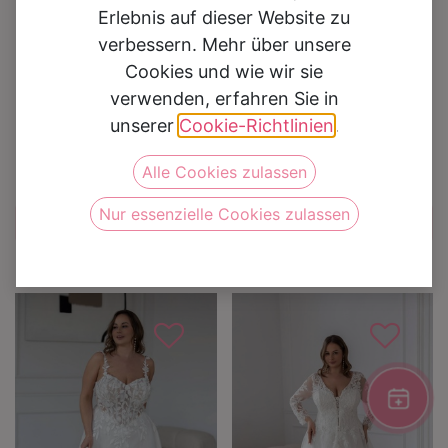
Erlebnis auf dieser Website zu
Bräute entworfen, die sich in ihrer Haut rundum
verbessern. Mehr über unsere
wohlfühlen wollen. Von eleganten A-Linien über
Cookies und wie wir sie
romantische Spitze bis hin zu modernen
verwenden, erfahren Sie in
Schnitten – entdecke traumhafte
Plus Size
unserer
Cookie-Richtlinien
.
Brautmode
, die dich an deinem Hochzeitstag
strahlen lässt.
Alle Cookies zulassen
Nur essenzielle Cookies zulassen
Curvy