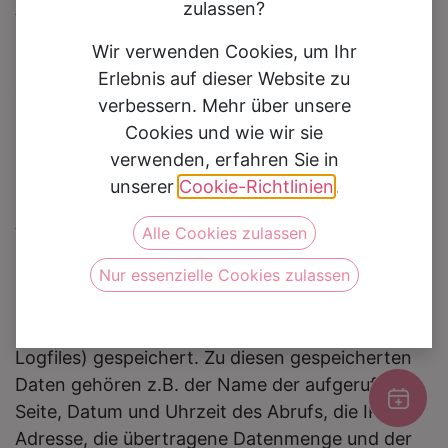
0
Angabe gemacht wird.
zulassen?
"Personenbezogene Daten" sind alle
Wir verwenden Cookies, um Ihr
Informationen, die sich auf eine identifizierte
Erlebnis auf dieser Website zu
oder identifizierbare natürliche Person beziehen.
verbessern. Mehr über unsere
Cookies und wie wir sie
verwenden, erfahren Sie in
Server-Logfiles
unserer
Cookie-Richtlinien
.
Sie können unsere Webseiten besuchen, ohne
Angaben zu Ihrer Person zu machen.
Alle Cookies zulassen
Bei jedem Zugriff auf unsere Website werden an
Nur essenzielle Cookies zulassen
uns oder unseren Webhoster / IT-Dienstleister
Nutzungsdaten durch Ihren Internet Browser
übermittelt und in Protokolldaten (sog. Server-
Logfiles) gespeichert. Zu diesen gespeicherten
Daten gehören z.B. der Name der aufgerufenen
Seite, Datum und Uhrzeit des Abrufs, die IP-
Adresse, die übertragene Datenmenge und der