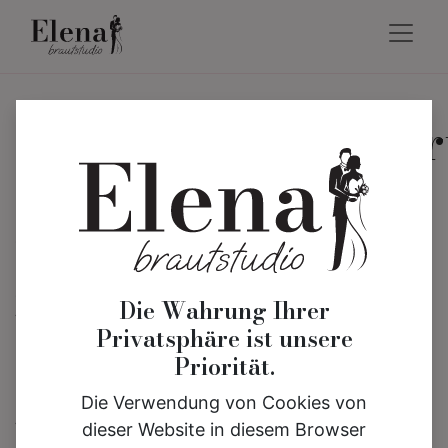
Datenschutzerklä
Soweit nachstehend keine anderen Angaben
gemacht werden, ist die Bereitstellung Ihrer
personenbezogenen Daten weder gesetzlich
oder vertraglich vorgeschrieben, noch für einen
Die Wahrung Ihrer
Vertragsabschluss erforderlich. Sie sind zur
Privatsphäre ist unsere
Bereitstellung der Daten nicht verpflichtet. Eine
Priorität.
Nichtbereitstellung hat keine Folgen. Dies gilt nur
soweit bei den nachfolgenden
Die Verwendung von Cookies von
Verarbeitungsvorgängen keine anderweitige
dieser Website in diesem Browser