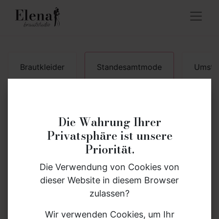
Brautkleider
Standesamtmode
Umsta
×
Standesamtmode –
Die Wahrung Ihrer
Elegante Brautkleider
Privatsphäre ist unsere
Gewinne Deinen Hochzeitsanzug
für das Standesamt
Priorität.
Nimm jetzt am Gewinnspiel teil und sichere Dir die
Die Verwendung von Cookies von
Chance auf einen
Bräutigam-Anzug im Wert von
Dein besonderer Moment beim Standesamt
dieser Website in diesem Browser
bis zu 2.000 €
.
verdient ein Kleid, das dich strahlen lässt. ✨
zulassen?
Zusätzlich verlosen wir
Unsere
Standesamtmode
vereint stilvolle
Wir verwenden Cookies, um Ihr