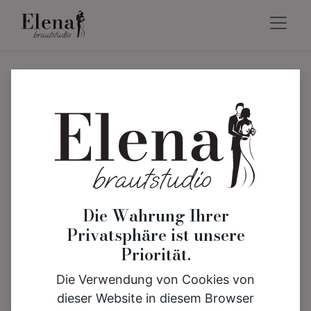
Brautkleider,
Bräutigam-Anzüge &
Trauringe für Solingen
& Remscheid – Alles für
euren großen Tag
Die Wahrung Ihrer
Privatsphäre ist unsere
Priorität.
Die Verwendung von Cookies von
dieser Website in diesem Browser