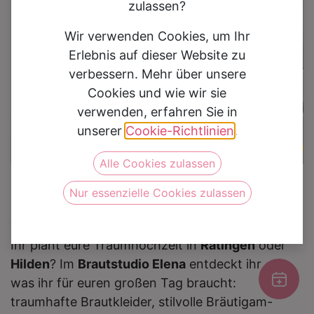
0
zulassen?
Wir verwenden Cookies, um Ihr
Erlebnis auf dieser Website zu
verbessern. Mehr über unsere
Cookies und wie wir sie
verwenden, erfahren Sie in
unserer
Cookie-Richtlinien
.
Alle Cookies zulassen
Für Paare aus Ratingen & Hilden:
Nur essenzielle Cookies zulassen
Alles für die perfekte Hochzeit
Ihr plant eure Traumhochzeit in
Ratingen
oder
Hilden
? Im
Brautstudio Elena
entdeckt ihr alles,
was ihr für euren großen Tag braucht:
traumhafte Brautkleider, stilvolle Bräutigam-