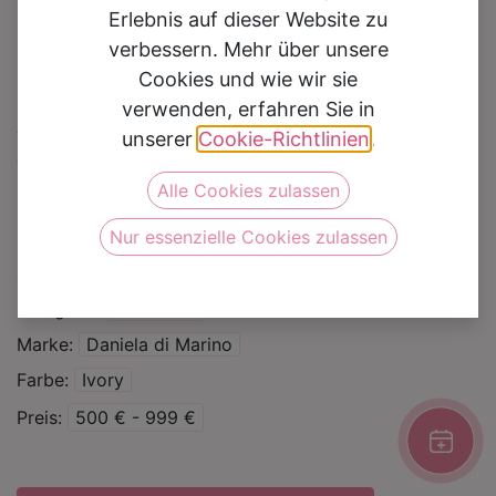
Erlebnis auf dieser Website zu
verbessern. Mehr über unsere
Cookies und wie wir sie
verwenden, erfahren Sie in
Braut Top 6488
unserer
Cookie-Richtlinien
.
Alle Cookies zulassen
Auf die Wunschliste
Nur essenzielle Cookies zulassen
Silhouette
Mix and Match
Standesamt
Kategorie
Zweiteiler
Marke
Daniela di Marino
Farbe
Ivory
Preis
500 € - 999 €