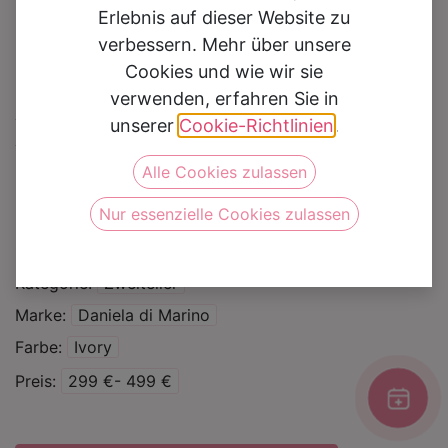
Erlebnis auf dieser Website zu
verbessern. Mehr über unsere
Cookies und wie wir sie
verwenden, erfahren Sie in
Braut Top 6489
unserer
Cookie-Richtlinien
.
Alle Cookies zulassen
Auf die Wunschliste
Nur essenzielle Cookies zulassen
Silhouette
Mix and Match
Standesamt
Kategorie
Zweiteiler
Marke
Daniela di Marino
Farbe
Ivory
Preis
299 €- 499 €