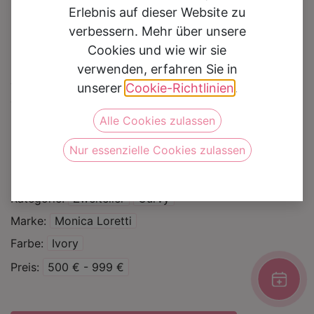
Erlebnis auf dieser Website zu
verbessern. Mehr über unsere
Cookies und wie wir sie
verwenden, erfahren Sie in
Braut Top 8377 Mikado
unserer
Cookie-Richtlinien
.
Alle Cookies zulassen
Auf die Wunschliste
Nur essenzielle Cookies zulassen
Silhouette
Mix and Match
Standesamt
Kategorie
Zweiteiler
Curvy
Marke
Monica Loretti
Farbe
Ivory
Preis
500 € - 999 €