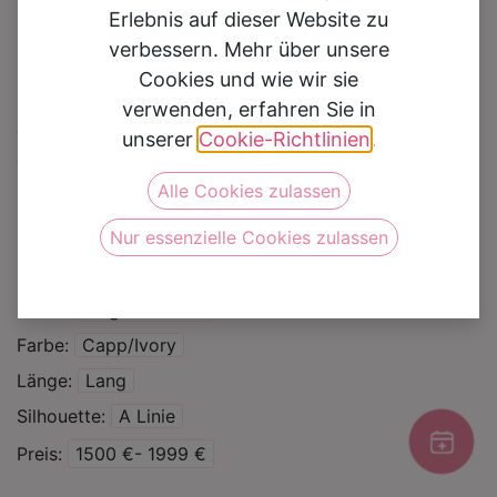
Erlebnis auf dieser Website zu
verbessern. Mehr über unsere
Cookies und wie wir sie
verwenden, erfahren Sie in
Brautkleid 1035
unserer
Cookie-Richtlinien
.
Alle Cookies zulassen
Auf die Wunschliste
Nur essenzielle Cookies zulassen
Kategorie
Brautkleider
Curvy
Marke
Angela Bianca
Farbe
Capp/Ivory
Länge
Lang
Silhouette
A Linie
Preis
1500 €- 1999 €