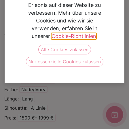
Erlebnis auf dieser Website zu
verbessern. Mehr über unsere
Cookies und wie wir sie
verwenden, erfahren Sie in
Brautkleid 1051
unserer
Cookie-Richtlinien
.
Alle Cookies zulassen
Auf die Wunschliste
Nur essenzielle Cookies zulassen
Kategorie
Brautkleider
Marke
Angela Bianca
Farbe
Nude/Ivory
Länge
Lang
Silhouette
A Linie
Preis
1500 €- 1999 €