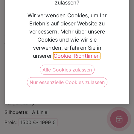
zulassen?
Wir verwenden Cookies, um Ihr
Erlebnis auf dieser Website zu
verbessern. Mehr über unsere
Brautkleid 20200TA
Cookies und wie wir sie
verwenden, erfahren Sie in
Auf die Wunschliste
unserer
Cookie-Richtlinien
.
Alle Cookies zulassen
Kategorie
Brautkleider
Nur essenzielle Cookies zulassen
Marke
Amelie
Farbe
Ivory
Länge
Lang
Silhouette
A Linie
Preis
1500 €- 1999 €