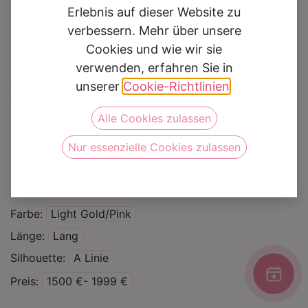
Erlebnis auf dieser Website zu
verbessern. Mehr über unsere
Cookies und wie wir sie
verwenden, erfahren Sie in
Brautkleid 20661
unserer
Cookie-Richtlinien
.
Alle Cookies zulassen
Auf die Wunschliste
Nur essenzielle Cookies zulassen
Kategorie
Brautkleider
Sale %
Marke
Colet/Nicole
Farbe
Light Gold/Pink
Länge
Lang
Silhouette
A Linie
Preis
1500 €- 1999 €