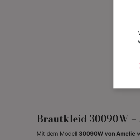
Brautkleid 30090W – Z
Mit dem Modell
30090W von Amelie
w