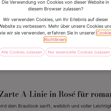
Die Verwendung von Cookies von dieser Website in
Silhouette
A Linie
diesem Browser zulassen?
Preis
1500 €- 1999 €
Wir verwenden Cookies, um Ihr Erlebnis auf dieser
Website zu verbessern. Mehr über unsere Cookies un
wie wir sie verwenden, erfahren Sie in unserer
Cookie
Vereinbare jetzt Deine Anprob
Richtlinien
.
Alle Cookies zulassen
Nur essenzielle Cookies zulassen
arte A-Linie in Rosé für roma
ird dein Brautlook sanft, weiblich und voller Leichtigk