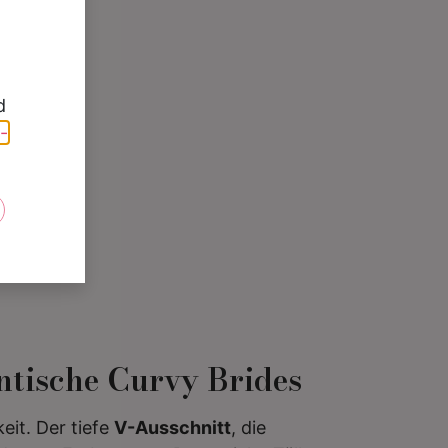
d
-
e
ntische Curvy Brides
eit. Der tiefe
V-Ausschnitt
, die