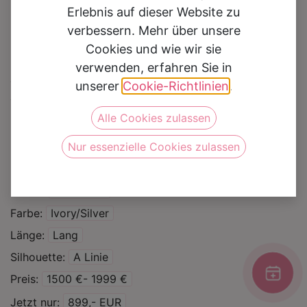
Erlebnis auf dieser Website zu
verbessern. Mehr über unsere
Cookies und wie wir sie
verwenden, erfahren Sie in
Brautkleid 30245
unserer
Cookie-Richtlinien
.
Alle Cookies zulassen
Auf die Wunschliste
Nur essenzielle Cookies zulassen
Kategorie
Brautkleider
Sale %
Marke
Novabella
Farbe
Ivory/Silver
Länge
Lang
Silhouette
A Linie
Preis
1500 €- 1999 €
Jetzt nur
899,- EUR