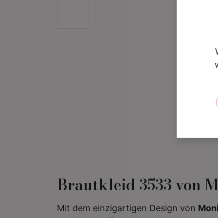
Brautkleid 3533 von M
Mit dem einzigartigen Design von
Moni