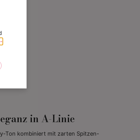
d
-
e
eganz in A-Linie
y-Ton kombiniert mit zarten Spitzen-