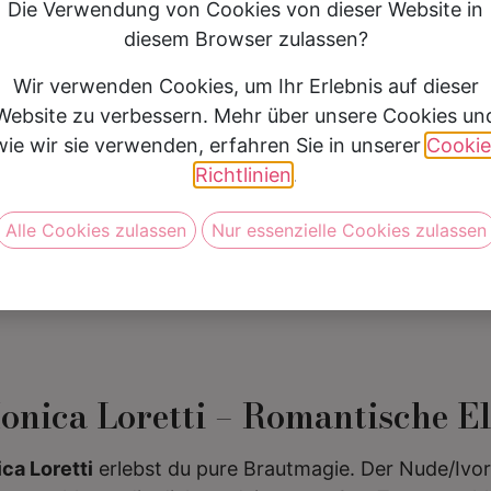
Die Verwendung von Cookies von dieser Website in
Silhouette
A Linie
diesem Browser zulassen?
Preis
2000 €- 2499 €
Wir verwenden Cookies, um Ihr Erlebnis auf dieser
Website zu verbessern. Mehr über unsere Cookies un
wie wir sie verwenden, erfahren Sie in unserer
Cookie
Vereinbare jetzt Deine Anprob
Richtlinien
.
Alle Cookies zulassen
Nur essenzielle Cookies zulassen
onica Loretti – Romantische El
ca Loretti
erlebst du pure Brautmagie. Der Nude/Ivor