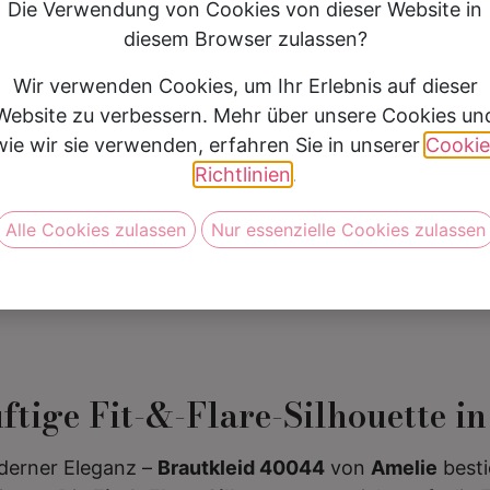
Die Verwendung von Cookies von dieser Website in
Silhouette
Fit & Flare
diesem Browser zulassen?
Preis
1500 €- 1999 €
Wir verwenden Cookies, um Ihr Erlebnis auf dieser
Website zu verbessern. Mehr über unsere Cookies un
wie wir sie verwenden, erfahren Sie in unserer
Cookie
Vereinbare jetzt Deine Anprob
Richtlinien
.
Alle Cookies zulassen
Nur essenzielle Cookies zulassen
ftige Fit-&-Flare-Silhouette i
oderner Eleganz –
Brautkleid 40044
von
Amelie
besti