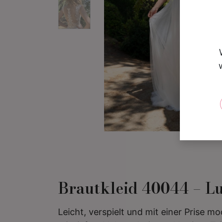
Brautkleid 40044 – Lu
Leicht, verspielt und mit einer Prise m