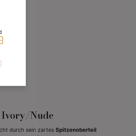
d
-
e
n Ivory/Nude
cht durch sein zartes
Spitzenoberteil