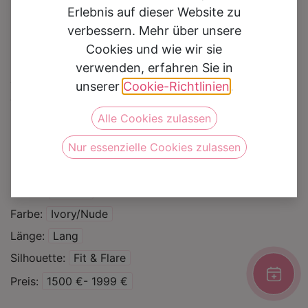
Erlebnis auf dieser Website zu
verbessern. Mehr über unsere
Cookies und wie wir sie
verwenden, erfahren Sie in
Brautkleid 40056
unserer
Cookie-Richtlinien
.
Alle Cookies zulassen
Auf die Wunschliste
Nur essenzielle Cookies zulassen
Kategorie
Brautkleider
Marke
Amelie
Farbe
Ivory/Nude
Länge
Lang
Silhouette
Fit & Flare
Preis
1500 €- 1999 €