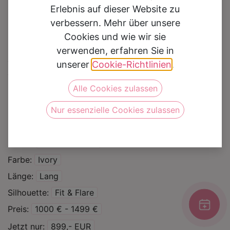
Erlebnis auf dieser Website zu
verbessern. Mehr über unsere
Cookies und wie wir sie
verwenden, erfahren Sie in
Brautkleid 4750
unserer
Cookie-Richtlinien
.
Alle Cookies zulassen
Auf die Wunschliste
Nur essenzielle Cookies zulassen
Kategorie
Brautkleider
Sale %
Marke
Monica Loretti
Farbe
Ivory
Länge
Lang
Silhouette
Fit & Flare
Preis
1000 € - 1499 €
Jetzt nur
899,- EUR