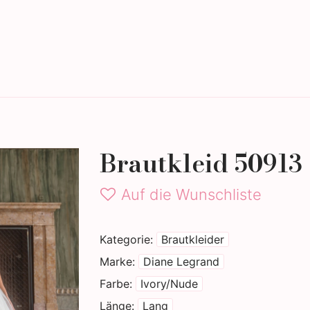
tigammode
Eheringe
Brautkleid 50913
Auf die Wunschliste
Kategorie
Brautkleider
Marke
Diane Legrand
Farbe
Ivory/Nude
Länge
Lang