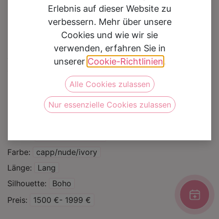
Erlebnis auf dieser Website zu
verbessern. Mehr über unsere
Cookies und wie wir sie
verwenden, erfahren Sie in
Brautkleid 6301
unserer
Cookie-Richtlinien
.
Alle Cookies zulassen
Auf die Wunschliste
Nur essenzielle Cookies zulassen
Kategorie
Brautkleider
Marke
Daniela di Marino
Farbe
capp/nude/ivory
Länge
Lang
Silhouette
Boho
Preis
1500 €- 1999 €