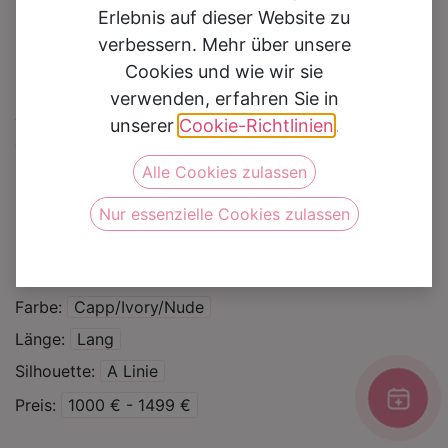
Erlebnis auf dieser Website zu
verbessern. Mehr über unsere
Cookies und wie wir sie
verwenden, erfahren Sie in
Brautkleid 6366
unserer
Cookie-Richtlinien
.
Alle Cookies zulassen
Auf die Wunschliste
Nur essenzielle Cookies zulassen
Kategorie
Brautkleider
Marke
Daniela di Marino
Farbe
Capp/Ivory/Nude
Länge
Lang
Silhouette
A Linie
Preis
1000 € - 1499 €