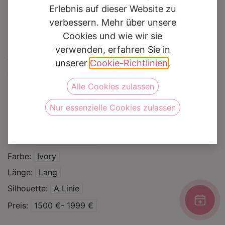
Erlebnis auf dieser Website zu
verbessern. Mehr über unsere
Cookies und wie wir sie
verwenden, erfahren Sie in
Brautkleid 8115 iv
unserer
Cookie-Richtlinien
.
Alle Cookies zulassen
Auf die Wunschliste
Nur essenzielle Cookies zulassen
Kategorie
Brautkleider
Marke
Monica Loretti
Farbe
Ivory
Länge
Lang
Silhouette
A Linie
Preis
1500 €- 1999 €