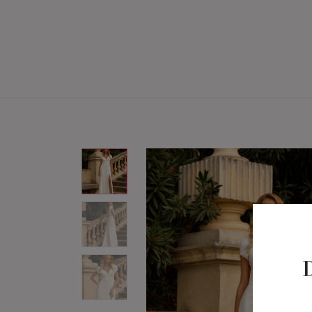
Home
Brautmode
Bräu