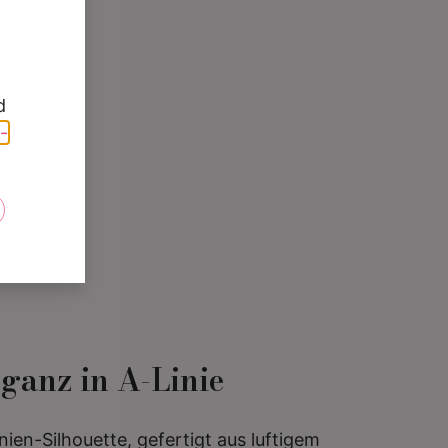
d
-
e
ganz in A-Linie
nien-Silhouette, gefertigt aus luftigem