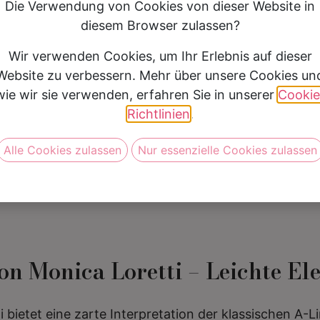
Die Verwendung von Cookies von dieser Website in
Silhouette
A Linie
diesem Browser zulassen?
Preis
1500 €- 1999 €
Wir verwenden Cookies, um Ihr Erlebnis auf dieser
Website zu verbessern. Mehr über unsere Cookies un
wie wir sie verwenden, erfahren Sie in unserer
Cookie
Vereinbare jetzt Deine Anprob
Richtlinien
.
Alle Cookies zulassen
Nur essenzielle Cookies zulassen
n Monica Loretti – Leichte Ele
bietet eine zarte Interpretation der klassischen A-Li